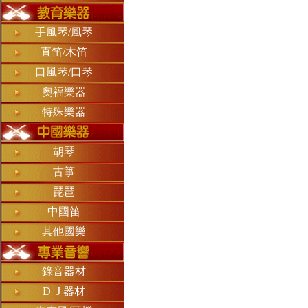
手風琴/風琴
直笛/木笛
口風琴/口琴
奧福樂器
特殊樂器
胡琴
古箏
琵琶
中國笛
其他國樂
錄音器材
D J 器材