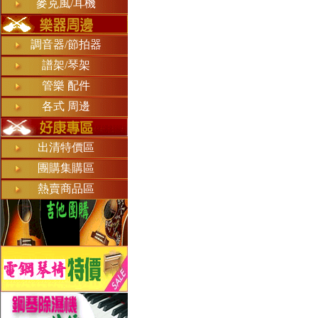
麥克風/耳機
調音器/節拍器
譜架/琴架
管樂 配件
各式 周邊
出清特價區
團購集購區
熱賣商品區