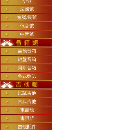
小號
法國號
短號/長號
低音號
中音號
吉他音箱
鍵盤音箱
貝斯
音箱
各式喇叭
民謠吉他
古典吉他
電吉他
電貝
斯
吉他配件