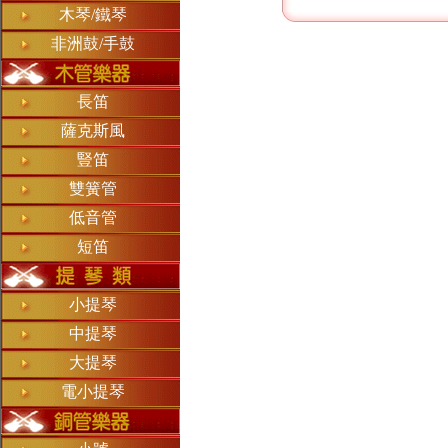
木琴/鐵琴
非洲鼓/手鼓
長笛
薩克斯風
豎笛
雙簧管
低音管
短笛
小提琴
中提琴
大提琴
電小提琴