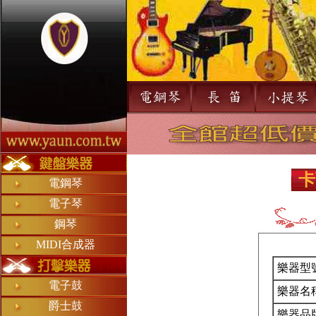
卡
電鋼琴
▏
電子琴
鋼琴
MIDI合成器
樂器型
電子鼓
樂器名
爵士鼓
樂器品