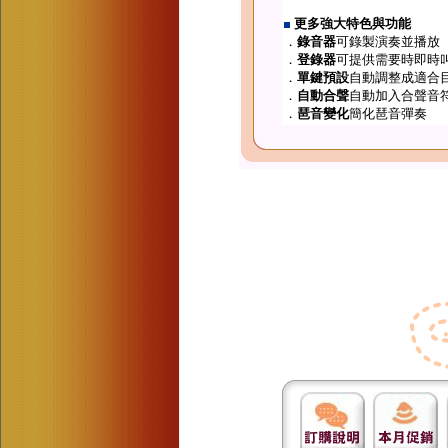
更多強大特色與功能
．
錄音器
可錄製演奏並播放
．
登錄器
可提供需要時即時
．
單鍵預設
自動調整成適合
．
自動合聲
自動加入合聲音
．
琶音變化
簡化琶音彈奏