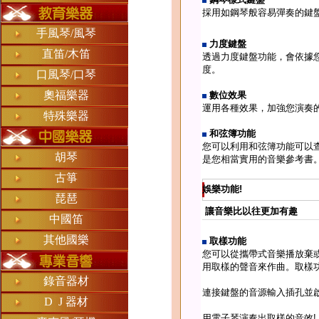
採用如鋼琴般容易彈奏的鍵
手風琴/風琴
力度鍵盤
直笛/木笛
透過力度鍵盤功能，會依據
度。
口風琴/口琴
奧福樂器
數位效果
運用各種效果，加強您演奏
特殊樂器
和弦簿功能
您可以利用和弦簿功能可以
胡琴
是您相當實用的音樂參考書
古箏
娛樂功能!
琵琶
讓音樂比以往更加有趣
中國笛
其他國樂
取樣功能
您可以從攜帶式音樂播放棄
用取樣的聲音來作曲。取樣
錄音器材
連接鍵盤的音源輸入插孔並
D J 器材
用電子琴演奏出取樣的音效!