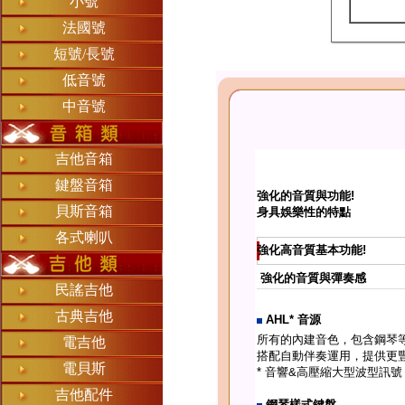
小號
法國號
短號/長號
低音號
中音號
吉他音箱
鍵盤音箱
強化的音質與功能!
貝斯
音箱
身具娛樂性的特點
各式喇叭
強化高音質基本功能!
強化的音質與彈奏感
民謠吉他
古典吉他
AHL* 音源
所有的內建音色，包含鋼琴
電吉他
搭配自動伴奏運用，提供更
電貝
斯
* 音響&高壓縮大型波型訊號 ( Acous
吉他配件
鋼琴樣式鍵盤