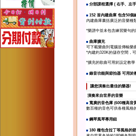
分部課程選擇 ( 右手、左手
152 首內建曲庫 包含50
內建曲庫囊括廣泛的音樂種
*樂譜中並未包含練習樂句
曲庫擴充
可下載樂曲到電腦並傳輸樂
*內建約320K的儲存空間
*擴充的歌曲可用於設定教
錄音功能與節拍器 可用於
讓您演奏出最佳的樂器!
演奏來自世界的音樂
寬廣的音色庫 (600種高音
數百種的音色可供各種風格
鋼琴風琴專用鈕
180 種包含拉丁等風格的
來自世界各地的180種各類