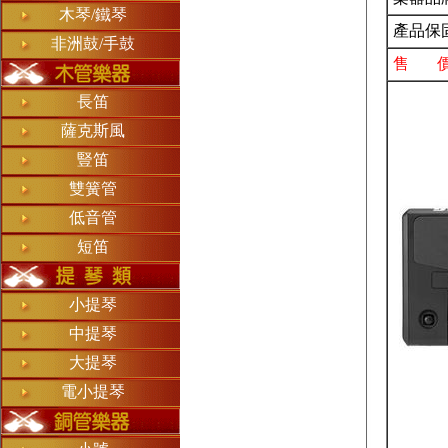
木琴/鐵琴
產品保
非洲鼓/手鼓
售 
長笛
薩克斯風
豎笛
雙簧管
低音管
短笛
小提琴
中提琴
大提琴
電小提琴