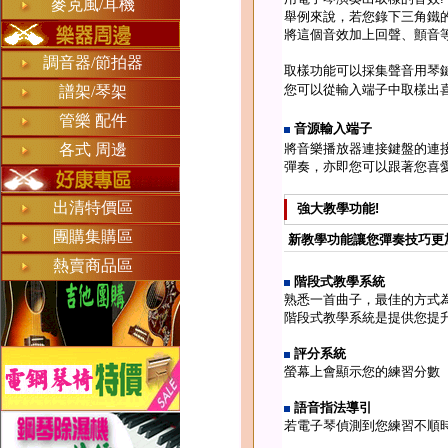
麥克風/耳機
舉例來說，若您錄下三角鐵的
將這個音效加上回聲、顫音
調音器/節拍器
取樣功能可以採集聲音用琴鍵
您可以從輸入端子中取樣出
譜架/琴架
管樂 配件
音源輸入端子
將音樂播放器連接鍵盤的連
各式 周邊
彈奏，亦即您可以跟著您喜
出清特價區
強大教學功能!
團購集購區
新教學功能讓您彈奏技巧更
熱賣商品區
階段式教學系統
熟悉一首曲子，最佳的方式
階段式教學系統是提供您提
評分系統
螢幕上會顯示您的練習分數
語音指法導引
若電子琴偵測到您練習不順