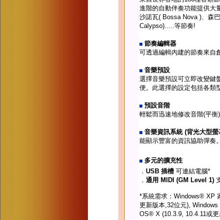
進階的自動伴奏功能提供大
沙諾瓦( Bossa Nova )、
Calypso).....等節奏!
節奏編輯器
可透過編輯內建的節奏來自創
音樂預設
選擇音樂預設可立即改變鍵盤的
便。此選擇的設定包括各類
預設音階
輕鬆而迅速地修改音階(平衡
音樂資訊系統 (背光大型螢
能顯示豐富的資訊協助彈奏
多元的擴充性
．
USB 插槽
可連結電腦*
．
通用 MIDI (GM Level 1)
*系統需求：Windows® XP 家
更新版本,32位元), Windows Vi
OS® X (10.3.9, 10.4.1